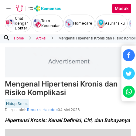
Masuk
Chat
Toko
dengan
Homecare
Asuransiku
Kesehatan
Dokter
search
Home
Artikel
Mengenal Hipertensi Kronis dan Risiko Kompli
Mengenal Hipertensi Kronis dan
Risiko Komplikasi
Hidup Sehat
Ditinjau oleh
Redaksi Halodoc
04 Mei 2026
Hipertensi Kronis: Kenali Definisi, Ciri, dan Bahayanya