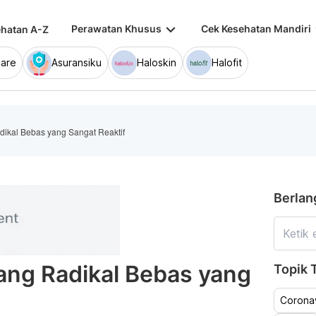
keyboard_arrow_down
keybo
Perawatan Khusus
Cek Kesehatan Mandiri
hatan A-Z
are
Asuransiku
Haloskin
Halofit
ikal Bebas yang Sangat Reaktif
Berlan
ng Radikal Bebas yang
Topik T
Coronav