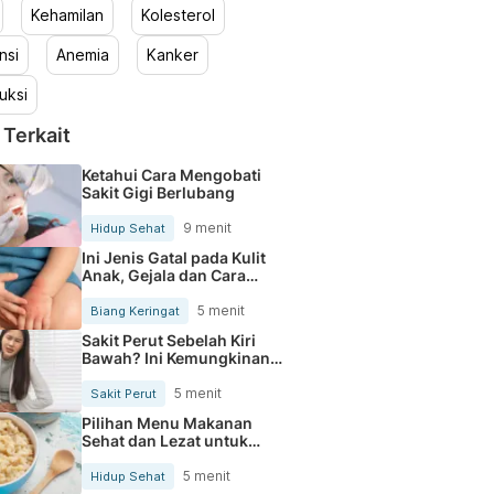
Kehamilan
Kolesterol
nsi
Anemia
Kanker
uksi
 Terkait
Ketahui Cara Mengobati
Sakit Gigi Berlubang
9 menit
Hidup Sehat
Ini Jenis Gatal pada Kulit
Anak, Gejala dan Cara
Mengobatinya
5 menit
Biang Keringat
Sakit Perut Sebelah Kiri
Bawah? Ini Kemungkinan
Penyebabnya
5 menit
Sakit Perut
Pilihan Menu Makanan
Sehat dan Lezat untuk
Mengurangi Kolesterol
5 menit
Hidup Sehat