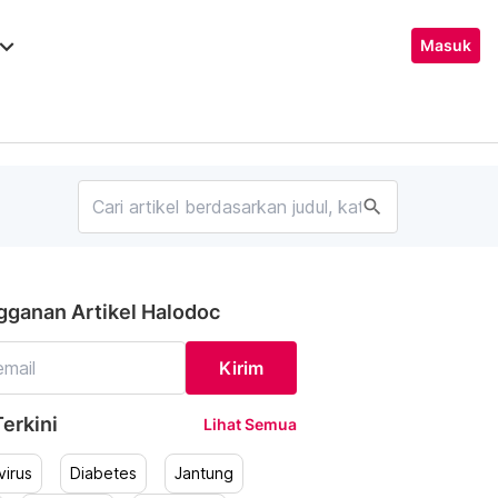
ard_arrow_down
Masuk
search
gganan Artikel Halodoc
Kirim
erkini
Lihat Semua
irus
Diabetes
Jantung