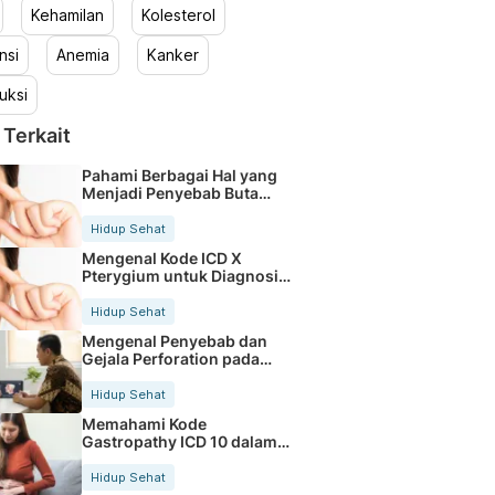
Kehamilan
Kolesterol
nsi
Anemia
Kanker
uksi
 Terkait
Pahami Berbagai Hal yang
Menjadi Penyebab Buta
Warna
Hidup Sehat
Mengenal Kode ICD X
Pterygium untuk Diagnosis
Mata
Hidup Sehat
Mengenal Penyebab dan
Gejala Perforation pada
Tubuh
Hidup Sehat
Memahami Kode
Gastropathy ICD 10 dalam
Rekam Medis Pasien
Hidup Sehat