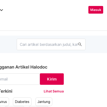
ard_arrow_down
Masuk
search
gganan Artikel Halodoc
Kirim
erkini
Lihat Semua
irus
Diabetes
Jantung