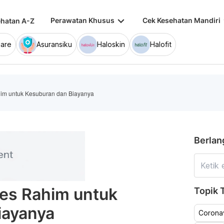
keyboard_arrow_down
keybo
Perawatan Khusus
Cek Kesehatan Mandiri
hatan A-Z
are
Asuransiku
Haloskin
Halofit
im untuk Kesuburan dan Biayanya
Berlan
es Rahim untuk
Topik T
iayanya
Coronav