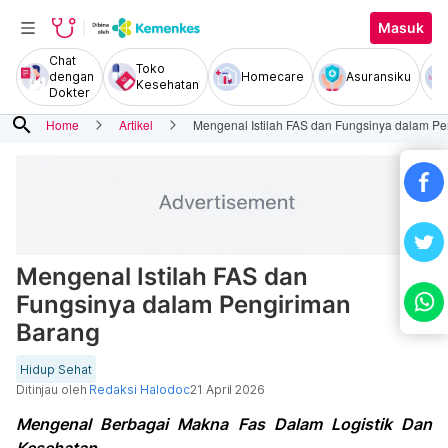
Masuk
Chat
Toko
dengan
Homecare
Asuransiku
Kesehatan
Dokter
search
Home
Artikel
Mengenal Istilah FAS dan Fungsinya dalam P
Mengenal Istilah FAS dan
Fungsinya dalam Pengiriman
Barang
Hidup Sehat
Ditinjau oleh
Redaksi Halodoc
21 April 2026
Mengenal Berbagai Makna Fas Dalam Logistik Dan