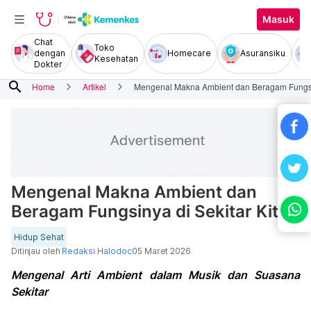
Masuk
Chat
Toko
dengan
Homecare
Asuransiku
Kesehatan
Dokter
search
Home
Artikel
Mengenal Makna Ambient dan Beragam Fungsin
Mengenal Makna Ambient dan
Beragam Fungsinya di Sekitar Kita
Hidup Sehat
Ditinjau oleh
Redaksi Halodoc
05 Maret 2026
Mengenal Arti Ambient dalam Musik dan Suasana
Sekitar