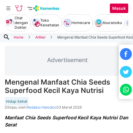
Masuk
Chat
Toko
dengan
Homecare
Asuransiku
Kesehatan
Dokter
search
Home
Artikel
Mengenal Manfaat Chia Seeds Superfood Kecil
Mengenal Manfaat Chia Seeds
Superfood Kecil Kaya Nutrisi
Hidup Sehat
Ditinjau oleh
Redaksi Halodoc
03 Maret 2026
Manfaat Chia Seeds Superfood Kecil Kaya Nutrisi Dan
Serat