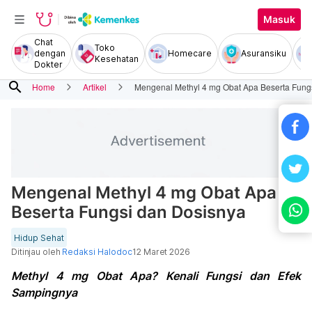
Masuk
Chat
Toko
dengan
Homecare
Asuransiku
Kesehatan
Dokter
search
Home
Artikel
Mengenal Methyl 4 mg Obat Apa Beserta Fung
Mengenal Methyl 4 mg Obat Apa
Beserta Fungsi dan Dosisnya
Hidup Sehat
Ditinjau oleh
Redaksi Halodoc
12 Maret 2026
Methyl 4 mg Obat Apa? Kenali Fungsi dan Efek
Sampingnya