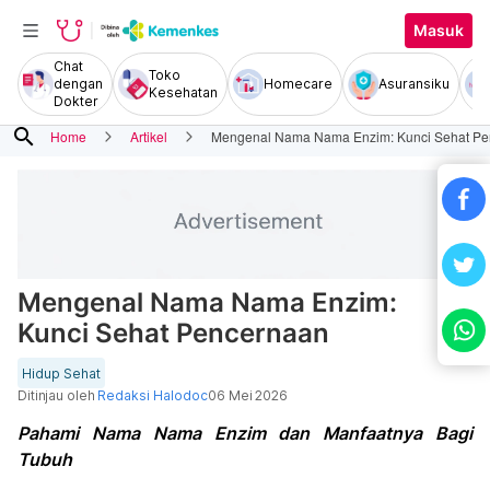
Masuk
Chat
Toko
dengan
Homecare
Asuransiku
Kesehatan
Dokter
search
Home
Artikel
Mengenal Nama Nama Enzim: Kunci Sehat Pe
Mengenal Nama Nama Enzim:
Kunci Sehat Pencernaan
Hidup Sehat
Ditinjau oleh
Redaksi Halodoc
06 Mei 2026
Pahami Nama Nama Enzim dan Manfaatnya Bagi
Tubuh