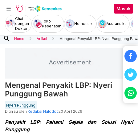
Masuk
Chat
Toko
dengan
Homecare
Asuransiku
Kesehatan
Dokter
search
Home
Artikel
Mengenal Penyakit LBP: Nyeri Punggung Baw
Mengenal Penyakit LBP: Nyeri
Punggung Bawah
Nyeri Punggung
Ditinjau oleh
Redaksi Halodoc
20 April 2026
Penyakit LBP: Pahami Gejala dan Solusi Nyeri
Punggung