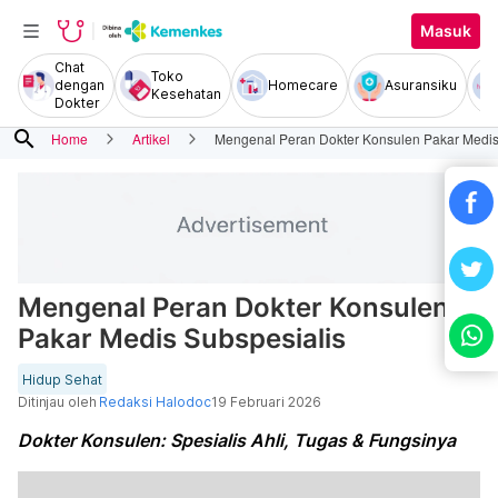
Masuk
Chat
Toko
dengan
Homecare
Asuransiku
Kesehatan
Dokter
search
Home
Artikel
Mengenal Peran Dokter Konsulen Pakar Medis
Mengenal Peran Dokter Konsulen
Pakar Medis Subspesialis
Hidup Sehat
Ditinjau oleh
Redaksi Halodoc
19 Februari 2026
Dokter Konsulen: Spesialis Ahli, Tugas & Fungsinya