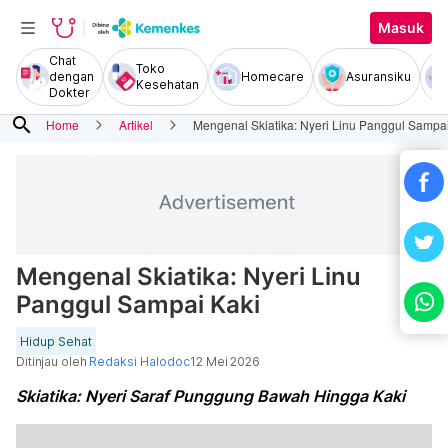
Masuk
Chat
Toko
dengan
Homecare
Asuransiku
Kesehatan
Dokter
search
Home
Artikel
Mengenal Skiatika: Nyeri Linu Panggul Sampa
Mengenal Skiatika: Nyeri Linu
Panggul Sampai Kaki
Hidup Sehat
Ditinjau oleh
Redaksi Halodoc
12 Mei 2026
Skiatika: Nyeri Saraf Punggung Bawah Hingga Kaki