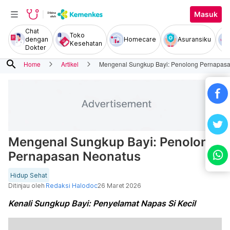
Masuk
Chat
Toko
dengan
Homecare
Asuransiku
Kesehatan
Dokter
search
Home
Artikel
Mengenal Sungkup Bayi: Penolong Pernapas
Mengenal Sungkup Bayi: Penolong
Pernapasan Neonatus
Hidup Sehat
Ditinjau oleh
Redaksi Halodoc
26 Maret 2026
Kenali Sungkup Bayi: Penyelamat Napas Si Kecil