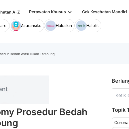
keyboard_arrow_down
keybo
Perawatan Khusus
Cek Kesehatan Mandiri
hatan A-Z
are
Asuransiku
Haloskin
Halofit
sedur Bedah Atasi Tukak Lambung
Berlan
omy Prosedur Bedah
Topik T
bung
Coronav