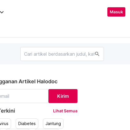
ard_arrow_down
Masuk
search
gganan Artikel Halodoc
Kirim
erkini
Lihat Semua
irus
Diabetes
Jantung