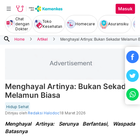
Masuk
Chat
Toko
dengan
Homecare
Asuransiku
Kesehatan
Dokter
search
Home
Artikel
Menghayal Artinya: Bukan Sekadar Melamun 
Menghayal Artinya: Bukan Sekadar
Melamun Biasa
Hidup Sehat
Ditinjau oleh
Redaksi Halodoc
18 Maret 2026
Menghayal Artinya: Serunya Berfantasi, Waspada
Batasnya