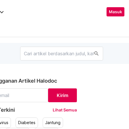
ard_arrow_down
Masuk
search
gganan Artikel Halodoc
Kirim
erkini
Lihat Semua
irus
Diabetes
Jantung