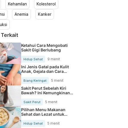
Kehamilan
Kolesterol
nsi
Anemia
Kanker
uksi
 Terkait
Ketahui Cara Mengobati
Sakit Gigi Berlubang
9 menit
Hidup Sehat
Ini Jenis Gatal pada Kulit
Anak, Gejala dan Cara
Mengobatinya
5 menit
Biang Keringat
Sakit Perut Sebelah Kiri
Bawah? Ini Kemungkinan
Penyebabnya
5 menit
Sakit Perut
Pilihan Menu Makanan
Sehat dan Lezat untuk
Mengurangi Kolesterol
5 menit
Hidup Sehat