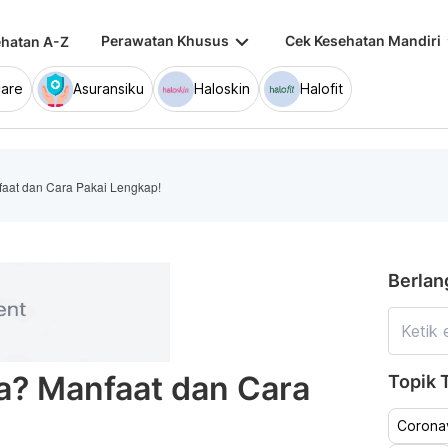
keyboard_arrow_down
keybo
Perawatan Khusus
Cek Kesehatan Mandiri
hatan A-Z
are
Asuransiku
Haloskin
Halofit
aat dan Cara Pakai Lengkap!
Berlan
a? Manfaat dan Cara
Topik T
Coronav