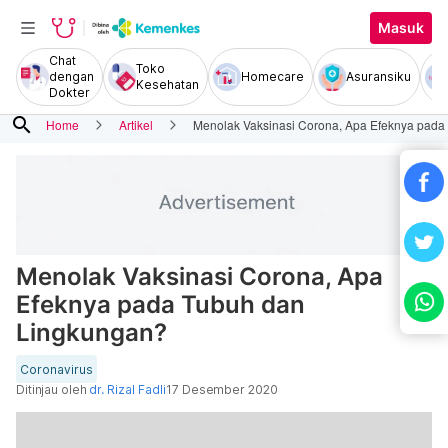
Masuk
Chat
Toko
dengan
Homecare
Asuransiku
Kesehatan
Dokter
search
Home
Artikel
Menolak Vaksinasi Corona, Apa Efeknya pada
Menolak Vaksinasi Corona, Apa
Efeknya pada Tubuh dan
Lingkungan?
Coronavirus
Ditinjau oleh
dr. Rizal Fadli
17 Desember 2020