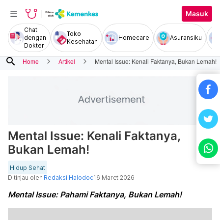
Masuk
Chat
Toko
dengan
Homecare
Asuransiku
Kesehatan
Dokter
search
Home
Artikel
Mental Issue: Kenali Faktanya, Bukan Lemah!
Mental Issue: Kenali Faktanya,
Bukan Lemah!
Hidup Sehat
Ditinjau oleh
Redaksi Halodoc
16 Maret 2026
Mental Issue: Pahami Faktanya, Bukan Lemah!