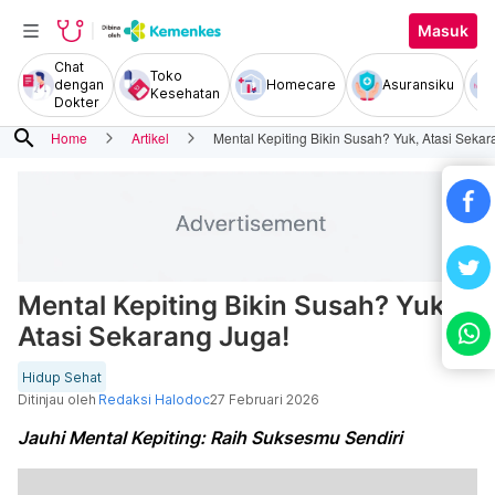
Masuk
Chat
Toko
dengan
Homecare
Asuransiku
Kesehatan
Dokter
search
Home
Artikel
Mental Kepiting Bikin Susah? Yuk, Atasi Sekar
Mental Kepiting Bikin Susah? Yuk,
Atasi Sekarang Juga!
Hidup Sehat
Ditinjau oleh
Redaksi Halodoc
27 Februari 2026
Jauhi Mental Kepiting: Raih Suksesmu Sendiri