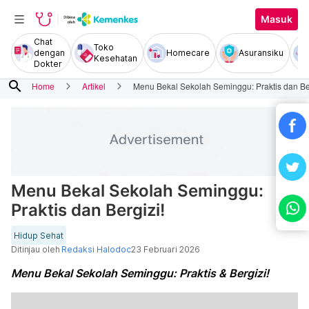
Masuk
Chat
Toko
dengan
Homecare
Asuransiku
Kesehatan
Dokter
search
Home
Artikel
Menu Bekal Sekolah Seminggu: Praktis dan Ber
Menu Bekal Sekolah Seminggu:
Praktis dan Bergizi!
Hidup Sehat
Ditinjau oleh
Redaksi Halodoc
23 Februari 2026
Menu Bekal Sekolah Seminggu: Praktis & Bergizi!