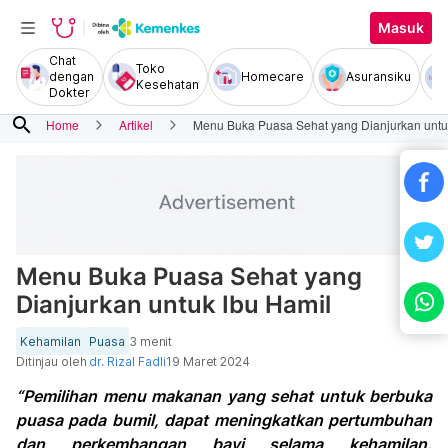
Masuk
Chat
Toko
dengan
Homecare
Asuransiku
Kesehatan
Dokter
search
Home
Artikel
Menu Buka Puasa Sehat yang Dianjurkan untu
Menu Buka Puasa Sehat yang
Dianjurkan untuk Ibu Hamil
Kehamilan
Puasa
3 menit
Ditinjau oleh
dr. Rizal Fadli
19 Maret 2024
“Pemilihan menu makanan yang sehat untuk berbuka
puasa pada bumil, dapat meningkatkan pertumbuhan
dan perkembangan bayi selama kehamilan.