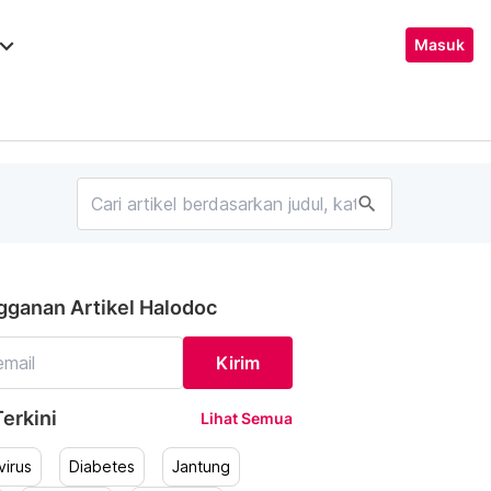
ard_arrow_down
Masuk
search
gganan Artikel Halodoc
Kirim
erkini
Lihat Semua
irus
Diabetes
Jantung