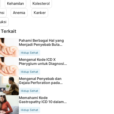
Kehamilan
Kolesterol
nsi
Anemia
Kanker
uksi
 Terkait
Pahami Berbagai Hal yang
Menjadi Penyebab Buta
Warna
Hidup Sehat
Mengenal Kode ICD X
Pterygium untuk Diagnosis
Mata
Hidup Sehat
Mengenal Penyebab dan
Gejala Perforation pada
Tubuh
Hidup Sehat
Memahami Kode
Gastropathy ICD 10 dalam
Rekam Medis Pasien
Hidup Sehat