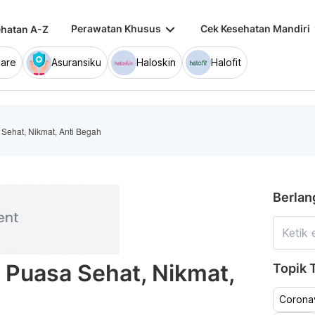
keyboard_arrow_down
keybo
Perawatan Khusus
Cek Kesehatan Mandiri
hatan A-Z
are
Asuransiku
Haloskin
Halofit
Sehat, Nikmat, Anti Begah
Berlan
Puasa Sehat, Nikmat,
Topik T
Coronav