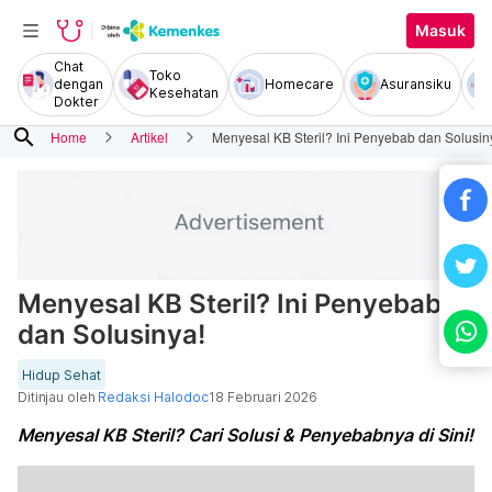
Masuk
Chat
Toko
dengan
Homecare
Asuransiku
Kesehatan
Dokter
search
Home
Artikel
Menyesal KB Steril? Ini Penyebab dan Solusin
Menyesal KB Steril? Ini Penyebab
dan Solusinya!
Hidup Sehat
Ditinjau oleh
Redaksi Halodoc
18 Februari 2026
Menyesal KB Steril? Cari Solusi & Penyebabnya di Sini!