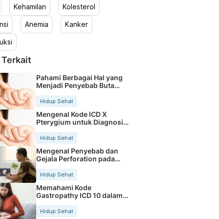
Kehamilan
Kolesterol
nsi
Anemia
Kanker
uksi
 Terkait
Pahami Berbagai Hal yang
Menjadi Penyebab Buta
Warna
Hidup Sehat
Mengenal Kode ICD X
Pterygium untuk Diagnosis
Mata
Hidup Sehat
Mengenal Penyebab dan
Gejala Perforation pada
Tubuh
Hidup Sehat
Memahami Kode
Gastropathy ICD 10 dalam
Rekam Medis Pasien
Hidup Sehat