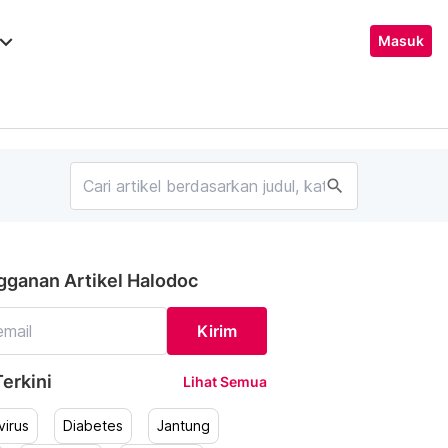
ard_arrow_down
Masuk
search
gganan Artikel Halodoc
Kirim
erkini
Lihat Semua
irus
Diabetes
Jantung