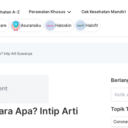
keyboard_arrow_down
keybo
Perawatan Khusus
Cek Kesehatan Mandiri
hatan A-Z
are
Asuransiku
Haloskin
Halofit
 Intip Arti Suaranya
Berlan
ra Apa? Intip Arti
Topik T
Coronav