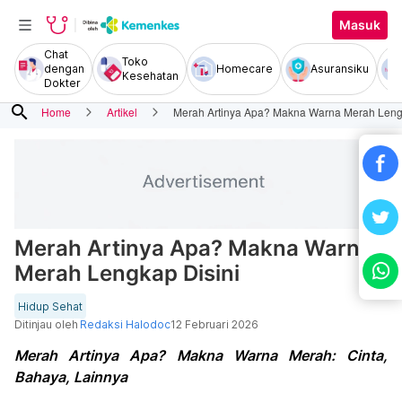
Masuk
Chat
Toko
dengan
Homecare
Asuransiku
Kesehatan
Dokter
search
Home
Artikel
Merah Artinya Apa? Makna Warna Merah Leng
Merah Artinya Apa? Makna Warna
Merah Lengkap Disini
Hidup Sehat
Ditinjau oleh
Redaksi Halodoc
12 Februari 2026
Merah Artinya Apa? Makna Warna Merah: Cinta,
Bahaya, Lainnya