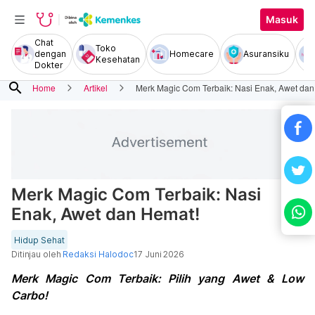
Masuk
Chat
Toko
dengan
Homecare
Asuransiku
Kesehatan
Dokter
search
Home
Artikel
Merk Magic Com Terbaik: Nasi Enak, Awet dan
Merk Magic Com Terbaik: Nasi
Enak, Awet dan Hemat!
Hidup Sehat
Ditinjau oleh
Redaksi Halodoc
17 Juni 2026
Merk Magic Com Terbaik: Pilih yang Awet & Low
Carbo!