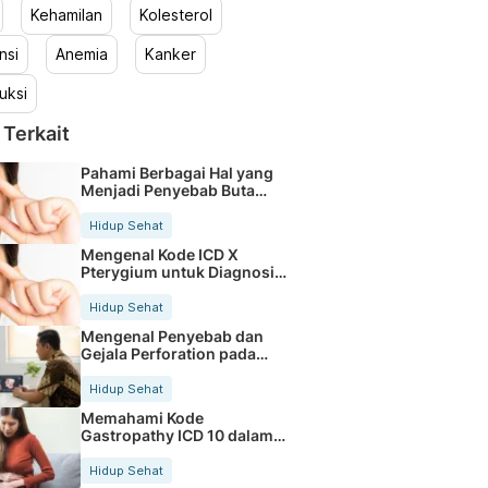
Kehamilan
Kolesterol
nsi
Anemia
Kanker
uksi
 Terkait
Pahami Berbagai Hal yang
Menjadi Penyebab Buta
Warna
Hidup Sehat
Mengenal Kode ICD X
Pterygium untuk Diagnosis
Mata
Hidup Sehat
Mengenal Penyebab dan
Gejala Perforation pada
Tubuh
Hidup Sehat
Memahami Kode
Gastropathy ICD 10 dalam
Rekam Medis Pasien
Hidup Sehat