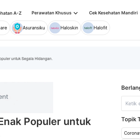
keyboard_arrow_down
keybo
Perawatan Khusus
Cek Kesehatan Mandiri
hatan A-Z
are
Asuransiku
Haloskin
Halofit
puler untuk Segala Hidangan.
Berlan
Enak Populer untuk
Topik T
.
Coronav