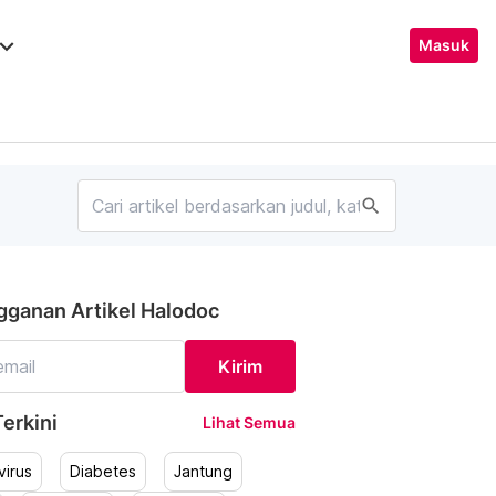
ard_arrow_down
Masuk
search
gganan Artikel Halodoc
Kirim
erkini
Lihat Semua
irus
Diabetes
Jantung