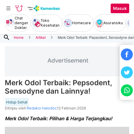
Masuk
Chat
Toko
dengan
Homecare
Asuransiku
Kesehatan
Dokter
search
Home
Artikel
Merk Odol Terbaik: Pepsodent, Sensodyne dan
Merk Odol Terbaik: Pepsodent,
Sensodyne dan Lainnya!
Hidup Sehat
Ditinjau oleh
Redaksi Halodoc
12 Februari 2026
Merk Odol Terbaik: Pilihan & Harga Terjangkau!