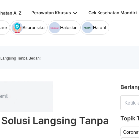
keyboard_arrow_down
keybo
Perawatan Khusus
Cek Kesehatan Mandiri
hatan A-Z
are
Asuransiku
Haloskin
Halofit
i Langsing Tanpa Bedah!
Berlan
 Solusi Langsing Tanpa
Topik T
Coronav