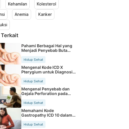
Kehamilan
Kolesterol
nsi
Anemia
Kanker
uksi
 Terkait
Pahami Berbagai Hal yang
Menjadi Penyebab Buta
Warna
Hidup Sehat
Mengenal Kode ICD X
Pterygium untuk Diagnosis
Mata
Hidup Sehat
Mengenal Penyebab dan
Gejala Perforation pada
Tubuh
Hidup Sehat
Memahami Kode
Gastropathy ICD 10 dalam
Rekam Medis Pasien
Hidup Sehat