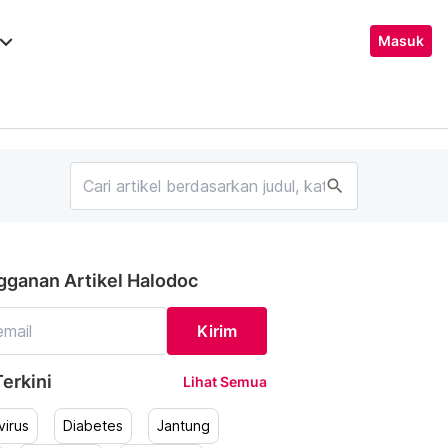
ard_arrow_down
Masuk
search
gganan Artikel Halodoc
Kirim
erkini
Lihat Semua
irus
Diabetes
Jantung