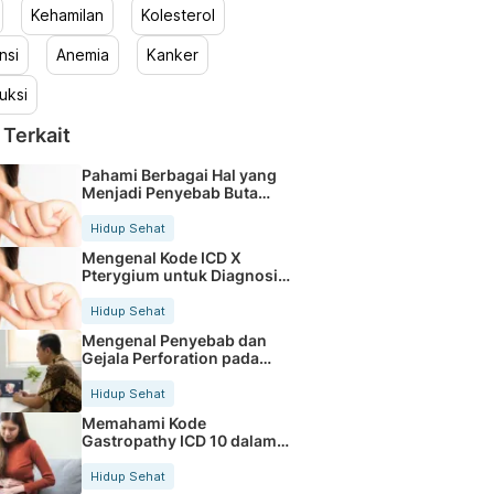
Kehamilan
Kolesterol
nsi
Anemia
Kanker
uksi
 Terkait
Pahami Berbagai Hal yang
Menjadi Penyebab Buta
Warna
Hidup Sehat
Mengenal Kode ICD X
Pterygium untuk Diagnosis
Mata
Hidup Sehat
Mengenal Penyebab dan
Gejala Perforation pada
Tubuh
Hidup Sehat
Memahami Kode
Gastropathy ICD 10 dalam
Rekam Medis Pasien
Hidup Sehat