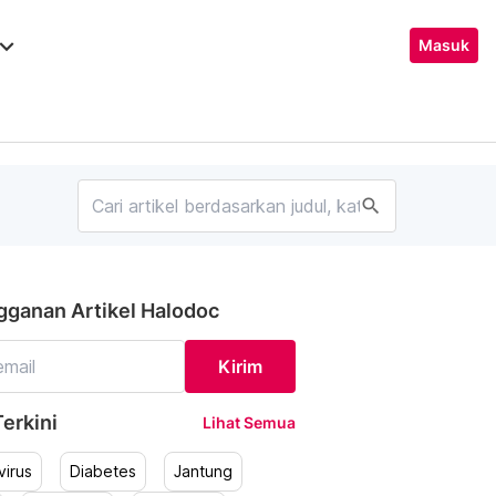
ard_arrow_down
Masuk
search
gganan Artikel Halodoc
Kirim
erkini
Lihat Semua
irus
Diabetes
Jantung