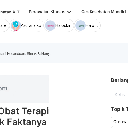
keyboard_arrow_down
keybo
Perawatan Khusus
Cek Kesehatan Mandiri
hatan A-Z
are
Asuransiku
Haloskin
Halofit
rapi Kecanduan, Simak Faktanya
Berlan
Obat Terapi
Topik T
k Faktanya
Coronav