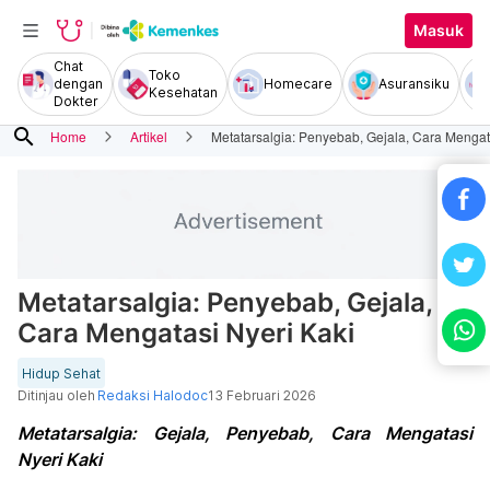
Masuk
Chat
Toko
dengan
Homecare
Asuransiku
Kesehatan
Dokter
search
Home
Artikel
Metatarsalgia: Penyebab, Gejala, Cara Mengat
Metatarsalgia: Penyebab, Gejala,
Cara Mengatasi Nyeri Kaki
Hidup Sehat
Ditinjau oleh
Redaksi Halodoc
13 Februari 2026
Metatarsalgia: Gejala, Penyebab, Cara Mengatasi
Nyeri Kaki