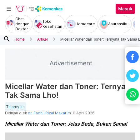
Masuk
Chat
Toko
dengan
Homecare
Asuransiku
Kesehatan
Dokter
search
Home
Artikel
Micellar Water dan Toner: Ternyata Tak Sama 
Micellar Water dan Toner: Ternyata
Tak Sama Lho!
Thiamycin
Ditinjau oleh
dr. Fadhli Rizal Makarim
10 April 2026
Micellar Water dan Toner: Jelas Beda, Bukan Sama!