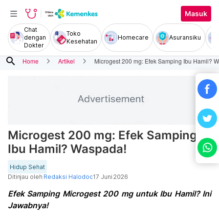
Masuk
Chat
Toko
dengan
Homecare
Asuransiku
Kesehatan
Dokter
search
Home
Artikel
Microgest 200 mg: Efek Samping Ibu Hamil? 
Microgest 200 mg: Efek Samping
Ibu Hamil? Waspada!
Hidup Sehat
Ditinjau oleh
Redaksi Halodoc
17 Juni 2026
Efek Samping Microgest 200 mg untuk Ibu Hamil? Ini
Jawabnya!