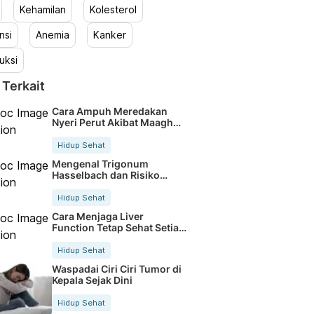
Kehamilan
Kolesterol
nsi
Anemia
Kanker
uksi
 Terkait
Cara Ampuh Meredakan
Nyeri Perut Akibat Maagh
Kambuh
Hidup Sehat
Mengenal Trigonum
Hasselbach dan Risiko
Hernia Inguinalis
Hidup Sehat
Cara Menjaga Liver
Function Tetap Sehat Setiap
Hari
Hidup Sehat
Waspadai Ciri Ciri Tumor di
Kepala Sejak Dini
Hidup Sehat