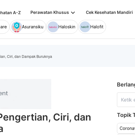
keyboard_arrow_down
keybo
Perawatan Khusus
Cek Kesehatan Mandiri
hatan A-Z
are
Asuransiku
Haloskin
Halofit
ian, Ciri, dan Dampak Buruknya
Berlan
engertian, Ciri, dan
Topik T
a
Coronav