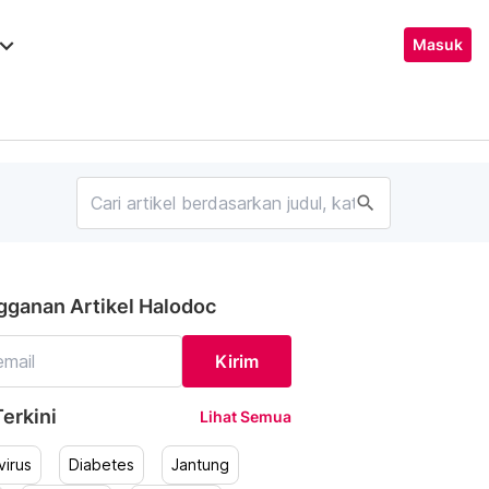
ard_arrow_down
Masuk
search
gganan Artikel Halodoc
Kirim
erkini
Lihat Semua
irus
Diabetes
Jantung