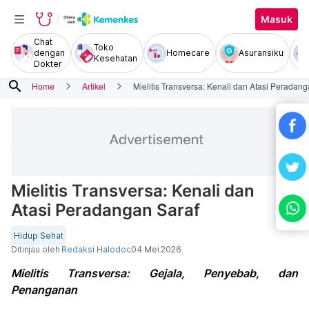
Masuk
Chat
Toko
dengan
Homecare
Asuransiku
Kesehatan
Dokter
search
Home
Artikel
Mielitis Transversa: Kenali dan Atasi Peradang
Mielitis Transversa: Kenali dan
Atasi Peradangan Saraf
Hidup Sehat
Ditinjau oleh
Redaksi Halodoc
04 Mei 2026
Mielitis Transversa: Gejala, Penyebab, dan
Penanganan