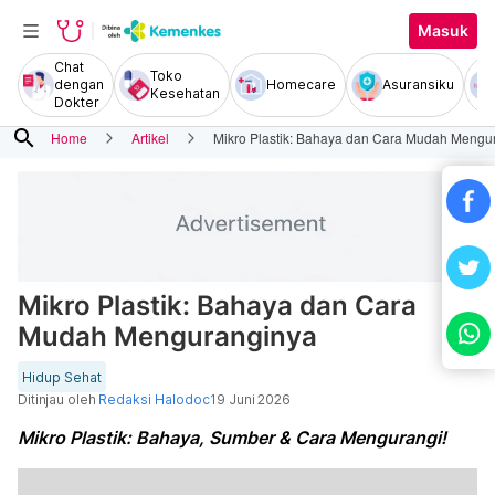
Masuk
Chat
Toko
dengan
Homecare
Asuransiku
Kesehatan
Dokter
search
Home
Artikel
Mikro Plastik: Bahaya dan Cara Mudah Mengu
Mikro Plastik: Bahaya dan Cara
Mudah Menguranginya
Hidup Sehat
Ditinjau oleh
Redaksi Halodoc
19 Juni 2026
Mikro Plastik: Bahaya, Sumber & Cara Mengurangi!