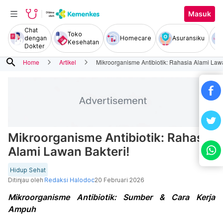
Masuk
Chat
Toko
dengan
Homecare
Asuransiku
Kesehatan
Dokter
search
Home
Artikel
Mikroorganisme Antibiotik: Rahasia Alami Lawa
Mikroorganisme Antibiotik: Rahasia
Alami Lawan Bakteri!
Hidup Sehat
Ditinjau oleh
Redaksi Halodoc
20 Februari 2026
Mikroorganisme Antibiotik: Sumber & Cara Kerja
Ampuh