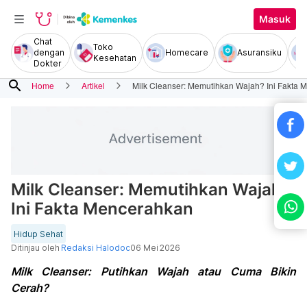
Masuk
Chat
Toko
dengan
Homecare
Asuransiku
Kesehatan
Dokter
search
Home
Artikel
Milk Cleanser: Memutihkan Wajah? Ini Fakta 
Milk Cleanser: Memutihkan Wajah?
Ini Fakta Mencerahkan
Hidup Sehat
Ditinjau oleh
Redaksi Halodoc
06 Mei 2026
Milk Cleanser: Putihkan Wajah atau Cuma Bikin
Cerah?