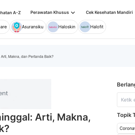
keyboard_arrow_down
keybo
Perawatan Khusus
Cek Kesehatan Mandiri
hatan A-Z
are
Asuransiku
Haloskin
Halofit
Arti, Makna, dan Pertanda Baik?
Berlan
ggal: Arti, Makna,
Topik T
k?
Coronav