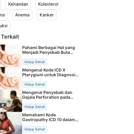
Kehamilan
Kolesterol
nsi
Anemia
Kanker
uksi
 Terkait
Pahami Berbagai Hal yang
Menjadi Penyebab Buta
Warna
Hidup Sehat
Mengenal Kode ICD X
Pterygium untuk Diagnosis
Mata
Hidup Sehat
Mengenal Penyebab dan
Gejala Perforation pada
Tubuh
Hidup Sehat
Memahami Kode
Gastropathy ICD 10 dalam
Rekam Medis Pasien
Hidup Sehat