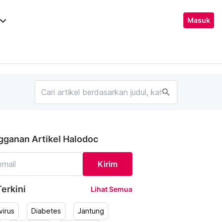
ard_arrow_down
Masuk
search
gganan Artikel Halodoc
Kirim
erkini
Lihat Semua
irus
Diabetes
Jantung