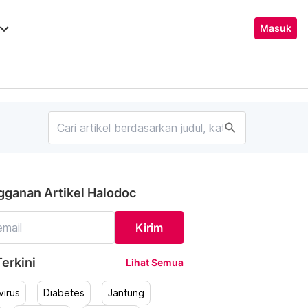
ard_arrow_down
Masuk
search
gganan Artikel Halodoc
Kirim
erkini
Lihat Semua
irus
Diabetes
Jantung