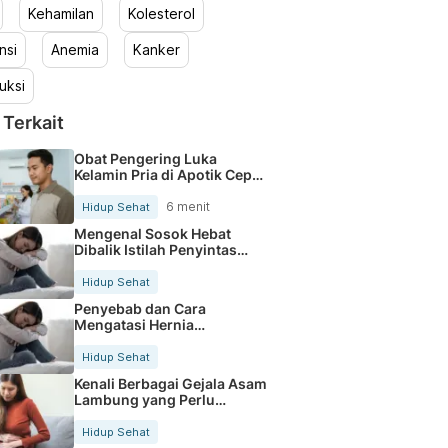
Kehamilan
Kolesterol
nsi
Anemia
Kanker
uksi
 Terkait
Obat Pengering Luka
Kelamin Pria di Apotik Cepat
Aman
6 menit
Hidup Sehat
Mengenal Sosok Hebat
Dibalik Istilah Penyintas
Kanker
Hidup Sehat
Penyebab dan Cara
Mengatasi Hernia
Umbilicalis Secara Tepat
Hidup Sehat
Kenali Berbagai Gejala Asam
Lambung yang Perlu
Diwaspadai
Hidup Sehat