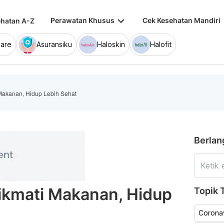
keyboard_arrow_down
keybo
Perawatan Khusus
Cek Kesehatan Mandiri
hatan A-Z
are
Asuransiku
Haloskin
Halofit
 Makanan, Hidup Lebih Sehat
Berlan
Nikmati Makanan, Hidup
Topik T
Coronav