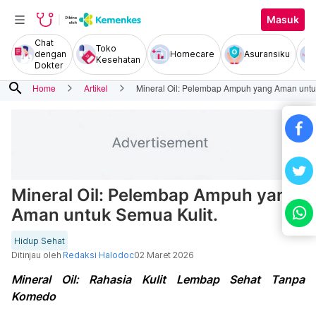
Masuk
Chat
Toko
dengan
Homecare
Asuransiku
Kesehatan
Dokter
search
Home
Artikel
Mineral Oil: Pelembap Ampuh yang Aman untu
Mineral Oil: Pelembap Ampuh yang
Aman untuk Semua Kulit.
Hidup Sehat
Ditinjau oleh
Redaksi Halodoc
02 Maret 2026
Mineral Oil: Rahasia Kulit Lembap Sehat Tanpa
Komedo