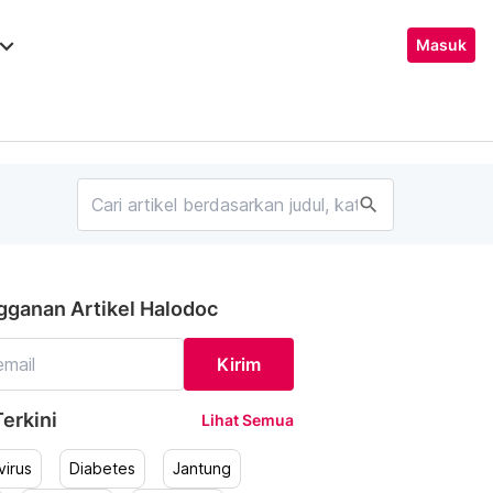
ard_arrow_down
Masuk
search
gganan Artikel Halodoc
Kirim
erkini
Lihat Semua
irus
Diabetes
Jantung