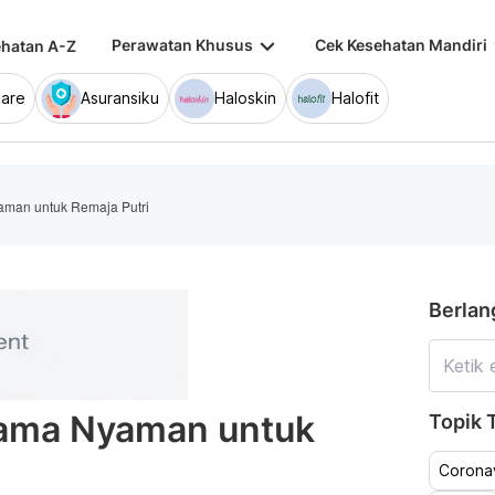
keyboard_arrow_down
keybo
Perawatan Khusus
Cek Kesehatan Mandiri
hatan A-Z
are
Asuransiku
Haloskin
Halofit
yaman untuk Remaja Putri
Berlan
rtama Nyaman untuk
Topik T
Coronav