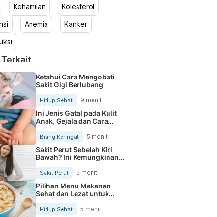
Kehamilan
Kolesterol
nsi
Anemia
Kanker
uksi
 Terkait
Ketahui Cara Mengobati
Sakit Gigi Berlubang
9 menit
Hidup Sehat
Ini Jenis Gatal pada Kulit
Anak, Gejala dan Cara
Mengobatinya
5 menit
Biang Keringat
Sakit Perut Sebelah Kiri
Bawah? Ini Kemungkinan
Penyebabnya
5 menit
Sakit Perut
Pilihan Menu Makanan
Sehat dan Lezat untuk
Mengurangi Kolesterol
5 menit
Hidup Sehat