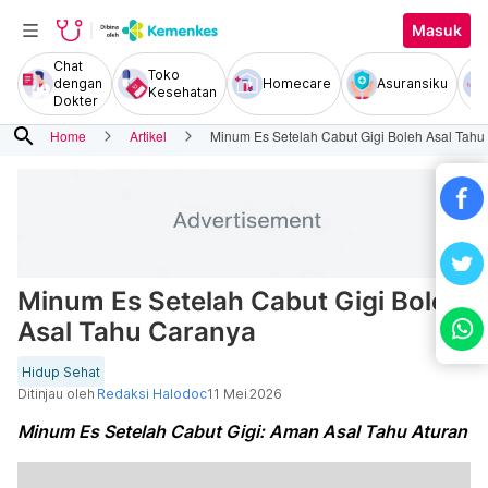
Masuk
Chat
Toko
dengan
Homecare
Asuransiku
Kesehatan
Dokter
search
Home
Artikel
Minum Es Setelah Cabut Gigi Boleh Asal Tahu
Minum Es Setelah Cabut Gigi Boleh
Asal Tahu Caranya
Hidup Sehat
Ditinjau oleh
Redaksi Halodoc
11 Mei 2026
Minum Es Setelah Cabut Gigi: Aman Asal Tahu Aturan