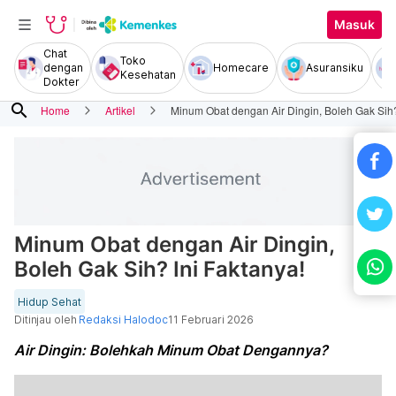
Masuk
Chat
Toko
dengan
Homecare
Asuransiku
Kesehatan
Dokter
search
Home
Artikel
Minum Obat dengan Air Dingin, Boleh Gak Sih?
Minum Obat dengan Air Dingin,
Boleh Gak Sih? Ini Faktanya!
Hidup Sehat
Ditinjau oleh
Redaksi Halodoc
11 Februari 2026
Air Dingin: Bolehkah Minum Obat Dengannya?