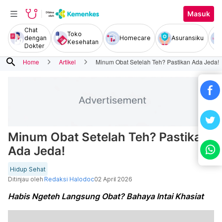
Masuk
Chat
Toko
dengan
Homecare
Asuransiku
Kesehatan
Dokter
search
Home
Artikel
Minum Obat Setelah Teh? Pastikan Ada Jeda!
Minum Obat Setelah Teh? Pastikan
Ada Jeda!
Hidup Sehat
Ditinjau oleh
Redaksi Halodoc
02 April 2026
Habis Ngeteh Langsung Obat? Bahaya Intai Khasiat