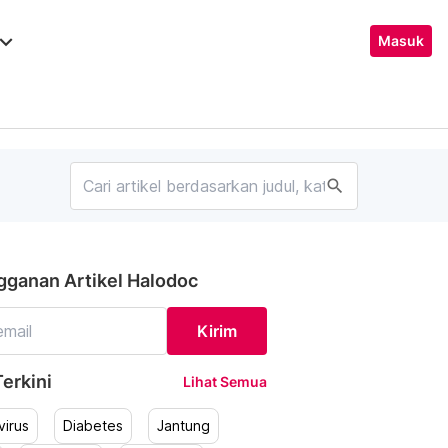
ard_arrow_down
Masuk
search
gganan Artikel Halodoc
Kirim
erkini
Lihat Semua
irus
Diabetes
Jantung