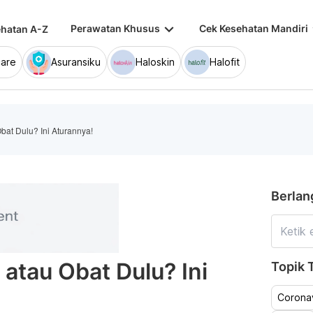
keyboard_arrow_down
keybo
Perawatan Khusus
Cek Kesehatan Mandiri
hatan A-Z
are
Asuransiku
Haloskin
Halofit
at Dulu? Ini Aturannya!
Berlan
atau Obat Dulu? Ini
Topik T
Coronav