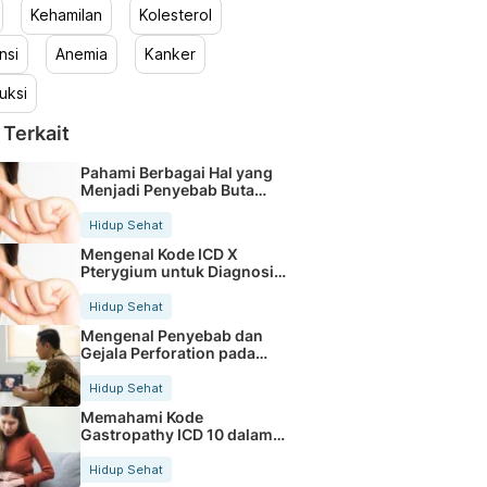
Kehamilan
Kolesterol
nsi
Anemia
Kanker
uksi
 Terkait
Pahami Berbagai Hal yang
Menjadi Penyebab Buta
Warna
Hidup Sehat
Mengenal Kode ICD X
Pterygium untuk Diagnosis
Mata
Hidup Sehat
Mengenal Penyebab dan
Gejala Perforation pada
Tubuh
Hidup Sehat
Memahami Kode
Gastropathy ICD 10 dalam
Rekam Medis Pasien
Hidup Sehat