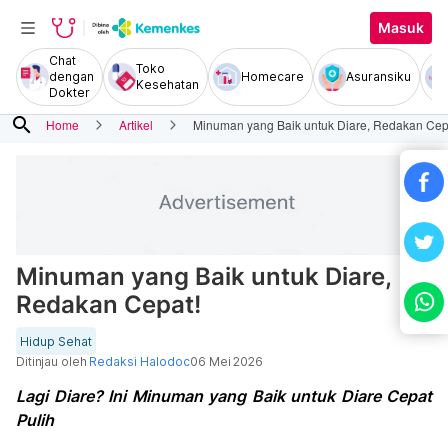
Masuk
Chat
Toko
dengan
Homecare
Asuransiku
Kesehatan
Dokter
search
Home
Artikel
Minuman yang Baik untuk Diare, Redakan Cep
Minuman yang Baik untuk Diare,
Redakan Cepat!
Hidup Sehat
Ditinjau oleh
Redaksi Halodoc
06 Mei 2026
Lagi Diare? Ini Minuman yang Baik untuk Diare Cepat
Pulih