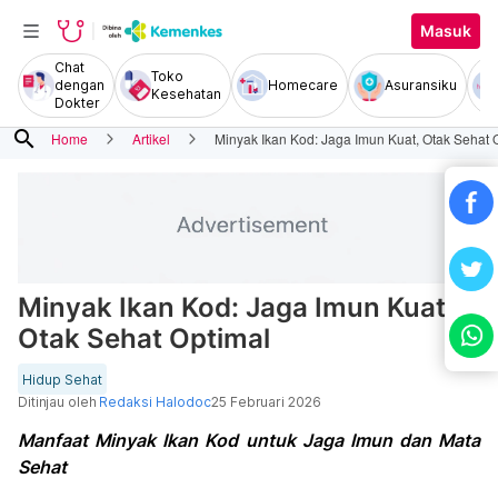
Masuk
Chat
Toko
dengan
Homecare
Asuransiku
Kesehatan
Dokter
search
Home
Artikel
Minyak Ikan Kod: Jaga Imun Kuat, Otak Sehat 
Minyak Ikan Kod: Jaga Imun Kuat,
Otak Sehat Optimal
Hidup Sehat
Ditinjau oleh
Redaksi Halodoc
25 Februari 2026
Manfaat Minyak Ikan Kod untuk Jaga Imun dan Mata
Sehat