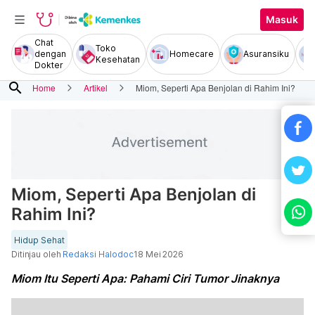
Masuk
Chat
Toko
dengan
Homecare
Asuransiku
Kesehatan
Dokter
search
Home
Artikel
Miom, Seperti Apa Benjolan di Rahim Ini?
Miom, Seperti Apa Benjolan di
Rahim Ini?
Hidup Sehat
Ditinjau oleh
Redaksi Halodoc
18 Mei 2026
Miom Itu Seperti Apa: Pahami Ciri Tumor Jinaknya