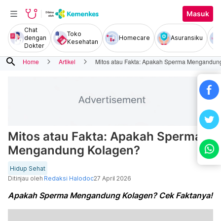
Masuk
Chat
Toko
dengan
Homecare
Asuransiku
Kesehatan
Dokter
search
Home
Artikel
Mitos atau Fakta: Apakah Sperma Mengandun
Mitos atau Fakta: Apakah Sperma
Mengandung Kolagen?
Hidup Sehat
Ditinjau oleh
Redaksi Halodoc
27 April 2026
Apakah Sperma Mengandung Kolagen? Cek Faktanya!