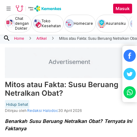
Masuk
Chat
Toko
dengan
Homecare
Asuransiku
Kesehatan
Dokter
search
Home
Artikel
Mitos atau Fakta: Susu Beruang Netralkan Oba
Mitos atau Fakta: Susu Beruang
Netralkan Obat?
Hidup Sehat
Ditinjau oleh
Redaksi Halodoc
30 April 2026
Benarkah Susu Beruang Netralkan Obat? Ternyata Ini
Faktanya